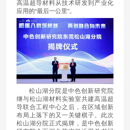
席
高温超导材料从技术研发到产业化
工
务
公
大
基
要
略
铜
专
应用的“最后一公里”。
作
项
本
闻
人
开
及
家
工
目
信
媒
才
铜
称
会
荣
息
体
招
合
号
工
誉
聚
聘
金
荣
作
奖
焦
材
誉
青
项
集
料
组
年
科
团
资
织
工
研
要
源
架
作
成
闻
高
构
松山湖分院是中色创新研究院
果
效
联
继与松山湖材料实验室共建高温超
利
系
导联合工程中心之后，在区域创新
用
布局上落下的又一关键棋子。此次
我
分
松山湖分院正式揭牌，是中色创新
们
析