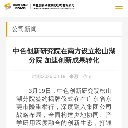
关
公司新闻
公
于
新
司
公
中色创新研究院在南方设立松山湖
我
闻
党
简
司
分院 加速创新成果转化
介
党
们
中
群
人
新
领
风
闻
人
时间:2026-03-19
来源:
作者:
心
工
力
科
导
廉
企
才
成
政
科
3月19日，中色创新研究院松山
作
资
技
主
业
概
员
建
研
湖分院签约揭牌仪式在在广东省东
公
况
超
集
源
创
要
信
设
平
莞市隆重举行，深度融入集团公司
告
人
导
团
党
战略布局，全面构建央地协同、产
台
企
国
新
业
息
才
材
首
建
学研用深度融合的创新生态，打通
重
业
资
战
料