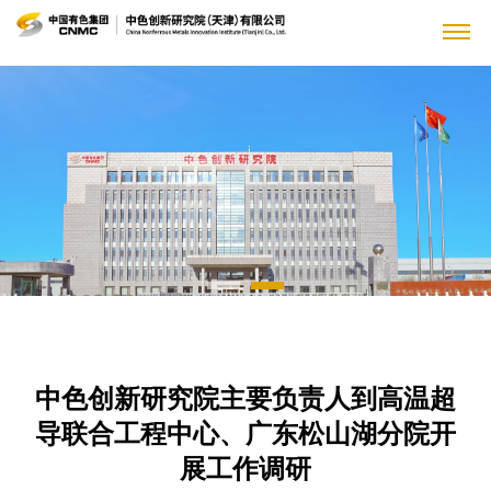
关
公
于
新
司
公
我
闻
党
简
司
介
党
们
中
群
人
新
领
风
闻
人
心
工
力
科
导
廉
企
才
成
政
科
作
资
技
主
业
概
员
建
研
公
况
超
中色创新研究院主要负责人到高温超
集
源
创
要
信
设
平
告
人
导
团
导联合工程中心、广东松山湖分院开
党
台
企
国
新
业
息
才
材
首
展工作调研
建
重
业
资
战
料