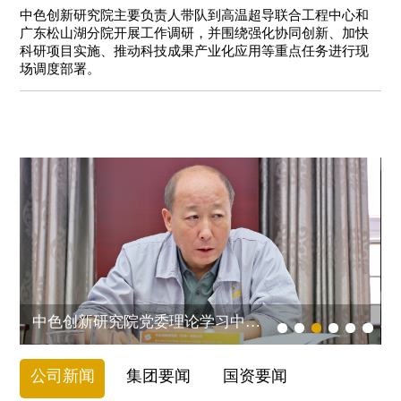
席
工
务
公
大
基
中色创新研究院主要负责人带队到高温超导联合工程中心和
要
略
铜
专
广东松山湖分院开展工作调研，并围绕强化协同创新、加快
作
项
本
闻
人
开
科研项目实施、推动科技成果产业化应用等重点任务进行现
及
家
工
目
信
场调度部署。
媒
才
铜
称
会
荣
息
体
招
合
号
工
誉
聚
聘
金
荣
作
奖
焦
材
誉
青
项
集
料
组
年
科
团
资
织
工
研
要
源
架
作
成
闻
高
构
果
效
联
利
中色创新研究院党委理论学习中心组召开巡视整改专题民主生活会会...
系
用
我
分
公司新闻
集团要闻
国资要闻
们
析