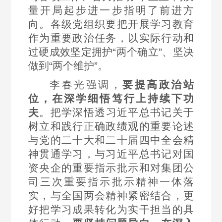
量开局起步进一步指明了前进方
向。各级党组织要把开展学习教育
作为重要政治任务，以实际行动和
过硬成效坚定拥护“两个确立”、坚决
做到“两个维护”。
李春光强调，
要提高政治站
位，在深学细悟笃行上持续下功
夫
。把学深悟透习近平总书记关于
树立和践行正确政绩观的重要论述
与党的二十大和二十届四中全会精
神贯通学习，与习近平总书记对国
资央企的重要指示批示和对集团公
司三次重要指示批示精神一体落
实，与全国两会精神紧密结合，更
好把学习成果转化为实干担当的具