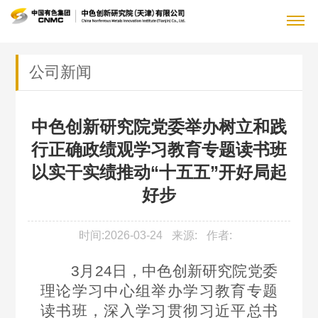
关
公司新闻
公
于
新
司
公
中色创新研究院党委举办树立和践
我
闻
党
简
司
行正确政绩观学习教育专题读书班
介
党
们
中
群
人
新
以实干实绩推动“十五五”开好局起
领
风
闻
人
心
工
好步
力
科
导
廉
企
才
成
政
科
作
资
技
主
业
概
时间:2026-03-24
员
来源:
作者:
建
研
公
况
超
集
源
创
要
信
设
平
3月24日，中色创新研究院党委
告
人
导
团
党
台
企
理论学习中心组举办学习教育专题
国
新
业
息
才
材
首
建
重
业
读书班，深入学习贯彻习近平总书
资
战
料